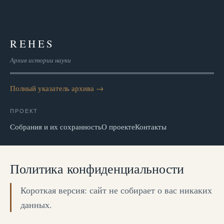
REHES
Архив истории науки
Полный указатель архива →
ПРОЕКТ
Собрания и их сохранность
О проекте
Контакты
Политика конфиденциальности
Короткая версия: сайт не собирает о вас никаких
данных.